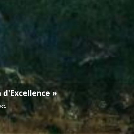
 d'Excellence »
act.